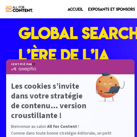
Accueil
Exposants et sponsors
Global Search
l’ère de l’IA
1 juil. 2026
—
17:00
-
17:45
Eiffel
Conférence stratégique
RETOUR PROGRAMME