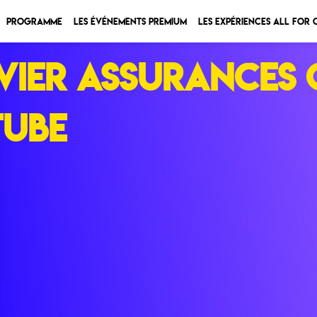
Programme
Les Événements Premium
Les expériences All for
vier Assurances 
Tube