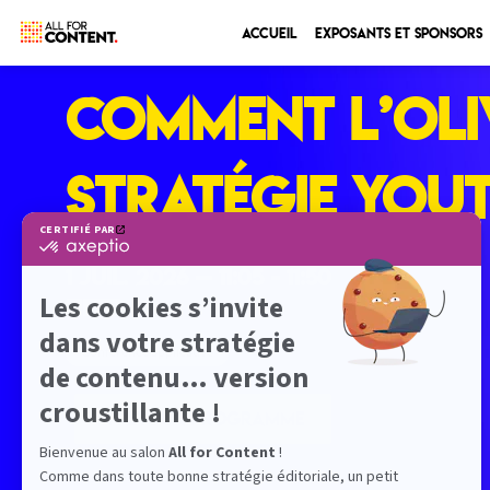
Accueil
Exposants et sponsors
Comment L’Oli
stratégie You
1 juil. 2026
—
11:05
-
11:50
Eiffel
Conférence applicative
RETOUR PROGRAMME