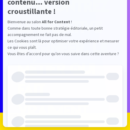
rencontrez
le Creative
Engineer, le
métier qui
fait
vraiment
Je m'inscris
Je me connecte
Le programme
Les exposants