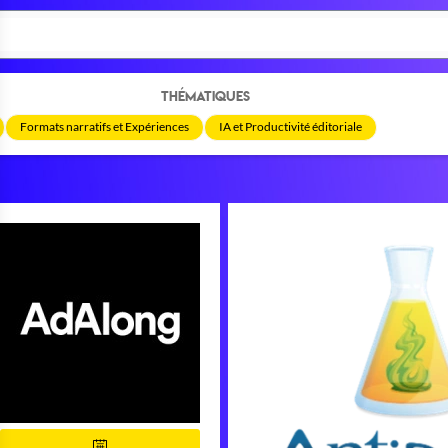
THÉMATIQUES
Formats narratifs et Expériences
IA et Productivité éditoriale