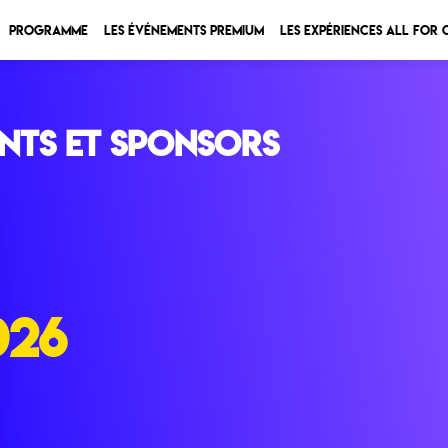
Programme
Les Événements Premium
Les expériences All for
nts et sponsors
026